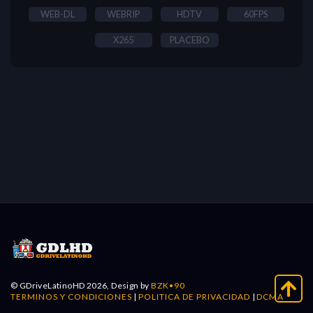
WEB-DL
WEBRIP
HDTV
60FPS
X265
PLACEBO
© GDriveLatinoHD 2026, Design by
BZK•90
TERMINOS Y CONDICIONES
|
POLITICA DE PRIVACIDAD
|
DCMA