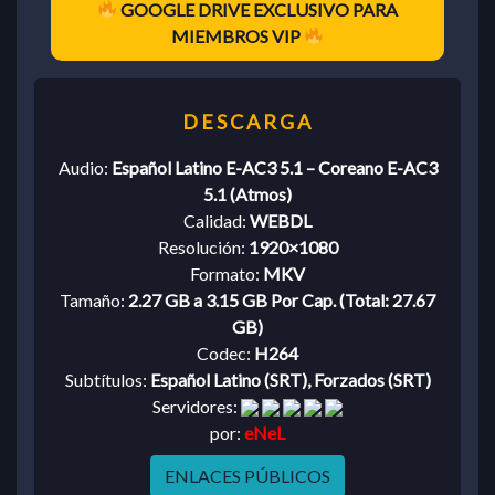
GOOGLE DRIVE EXCLUSIVO PARA
MIEMBROS VIP
Audio:
Español Latino E-AC3 5.1 – Coreano E-AC3
5.1 (Atmos)
Calidad:
WEBDL
Resolución:
1920×1080
Formato:
MKV
Tamaño:
2.27 GB a 3.15 GB Por Cap. (Total: 27.67
GB)
Codec:
H264
Subtítulos:
Español Latino (SRT), Forzados (SRT)
Servidores:
por:
eNeL
ENLACES PÚBLICOS