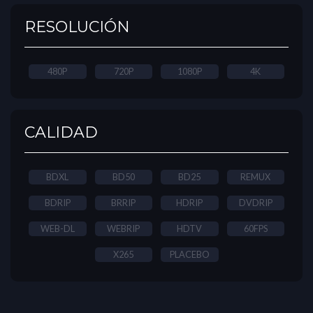
RESOLUCIÓN
480P
720P
1080P
4K
CALIDAD
BDXL
BD50
BD25
REMUX
BDRIP
BRRIP
HDRIP
DVDRIP
WEB-DL
WEBRIP
HDTV
60FPS
X265
PLACEBO