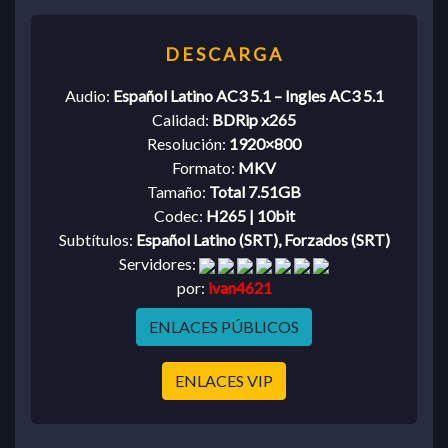
Audio:
Español Latino AC3 5.1 – Ingles AC3 5.1
Calidad:
BDRip x265
Resolución:
1920×800
Formato:
MKV
Tamaño:
Total 7.51GB
Codec:
H265 | 10bit
Subtítulos:
Español Latino (SRT), Forzados (SRT)
Servidores:
por:
ivan4621
ENLACES PÚBLICOS
ENLACES VIP