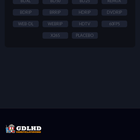
BDXL
BD50
BD25
REMUX
BDRIP
BRRIP
HDRIP
DVDRIP
WEB-DL
WEBRIP
HDTV
60FPS
X265
PLACEBO