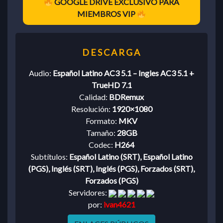
GOOGLE DRIVE EXCLUSIVO PARA
MIEMBROS VIP
Audio:
Español Latino AC3 5.1 – Ingles AC3 5.1 +
TrueHD 7.1
Calidad:
BDRemux
Resolución:
1920×1080
Formato:
MKV
Tamaño:
28GB
Codec:
H264
Subtítulos:
Español Latino (SRT), Español Latino
(PGS), Inglés (SRT), Inglés (PGS), Forzados (SRT),
Forzados (PGS)
Servidores:
por:
ivan4621