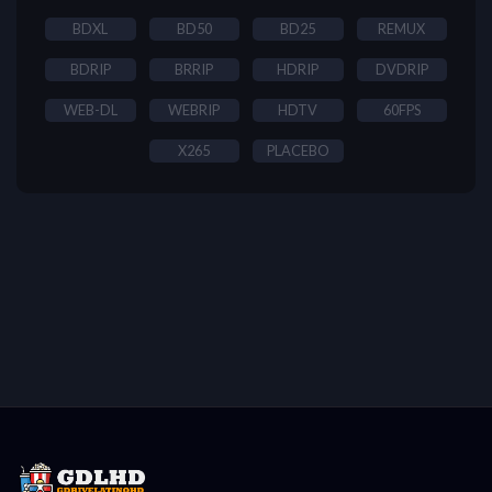
BDXL
BD50
BD25
REMUX
BDRIP
BRRIP
HDRIP
DVDRIP
WEB-DL
WEBRIP
HDTV
60FPS
X265
PLACEBO