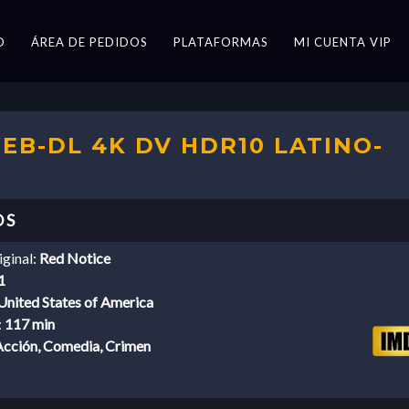
O
ÁREA DE PEDIDOS
PLATAFORMAS
MI CUENTA VIP
WEB-DL 4K DV HDR10 LATINO-
iginal:
Red Notice
1
United States of America
:
117 min
Acción, Comedia, Crimen