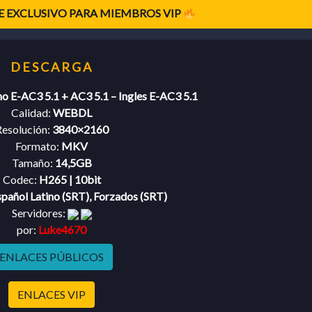
 EXCLUSIVO PARA MIEMBROS VIP
no E-AC3 5.1 + AC3 5.1 – Ingles E-AC3 5.1
Calidad:
WEBDL
esolución:
3840×2160
Formato:
MKV
Tamaño:
14,5GB
Codec:
H265 | 10bit
pañol Latino (SRT), Forzados (SRT)
Servidores:
por:
Luke4670
ENLACES PÚBLICOS
ENLACES VIP