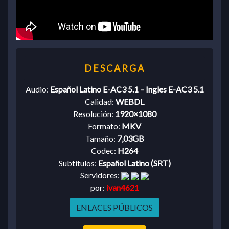
Audio:
Español Latino E-AC3 5.1 – Ingles E-AC3 5.1
Calidad:
WEBDL
Resolución:
1920×1080
Formato:
MKV
Tamaño:
7,03GB
Codec:
H264
Subtítulos:
Español Latino (SRT)
Servidores:
por:
ivan4621
ENLACES PÚBLICOS