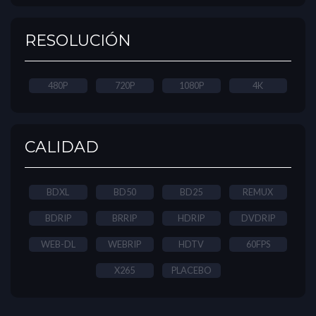
RESOLUCIÓN
480P
720P
1080P
4K
CALIDAD
BDXL
BD50
BD25
REMUX
BDRIP
BRRIP
HDRIP
DVDRIP
WEB-DL
WEBRIP
HDTV
60FPS
X265
PLACEBO